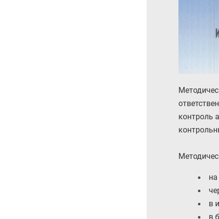
Методичес
ответстве
контроль 
контрольн
Методичес
на
че
в 
в 