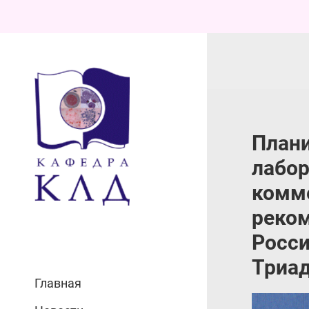
Плани
лабор
комме
реком
Росси
Триада
Главная